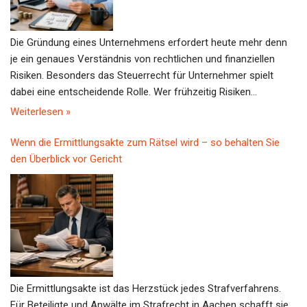
Die Gründung eines Unternehmens erfordert heute mehr denn
je ein genaues Verständnis von rechtlichen und finanziellen
Risiken. Besonders das Steuerrecht für Unternehmer spielt
dabei eine entscheidende Rolle. Wer frühzeitig Risiken
identifiziert und Steuern optimiert, legt den Grundstein für
Weiterlesen »
nachhaltigen Vermögensaufbau.Steuerrecht als Schlüssel zum
ErfolgBei der Unternehmensgründung 2026 ist das Steuerrecht
Wenn die Ermittlungsakte zum Rätsel wird – so behalten Sie
ein zentraler Faktor. Die Komplexität der gesetzlichen Vorgaben
den Überblick vor Gericht
steigt kontinuierlich, und Fehler können schnell zu hohen
Nachzahlungen führen. Unternehmer sollten sich daher
umfassend informieren, um steuerliche Fallstricke zu
vermeiden. Dazu gehört, die verschiedenen Steuerarten sowie
geltende Freibeträge und Abzugsmöglichkeiten zu kennen. Wer
sich mit den Basics vertraut macht, kann gezielt Steuern
optimieren und somit die finanzielle Belastung reduzieren.So
Die Ermittlungsakte ist das Herzstück jedes Strafverfahrens.
erkennst du echte Qualität bei Unternehmensgründung und
Für Beteiligte und Anwälte im Strafrecht in Aachen schafft sie
Steuerberatung Fundierte Beratung: Hochwertige