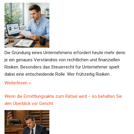
Die Gründung eines Unternehmens erfordert heute mehr denn
je ein genaues Verständnis von rechtlichen und finanziellen
Risiken. Besonders das Steuerrecht für Unternehmer spielt
dabei eine entscheidende Rolle. Wer frühzeitig Risiken
identifiziert und Steuern optimiert, legt den Grundstein für
Weiterlesen »
nachhaltigen Vermögensaufbau.Steuerrecht als Schlüssel zum
ErfolgBei der Unternehmensgründung 2026 ist das Steuerrecht
Wenn die Ermittlungsakte zum Rätsel wird – so behalten Sie
ein zentraler Faktor. Die Komplexität der gesetzlichen Vorgaben
den Überblick vor Gericht
steigt kontinuierlich, und Fehler können schnell zu hohen
Nachzahlungen führen. Unternehmer sollten sich daher
umfassend informieren, um steuerliche Fallstricke zu
vermeiden. Dazu gehört, die verschiedenen Steuerarten sowie