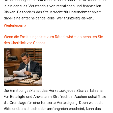
Die Gründung eines Unternehmens erfordert heute mehr denn
je ein genaues Verständnis von rechtlichen und finanziellen
Risiken. Besonders das Steuerrecht für Unternehmer spielt
dabei eine entscheidende Rolle. Wer frühzeitig Risiken
identifiziert und Steuern optimiert, legt den Grundstein für
Weiterlesen »
nachhaltigen Vermögensaufbau.Steuerrecht als Schlüssel zum
ErfolgBei der Unternehmensgründung 2026 ist das Steuerrecht
Wenn die Ermittlungsakte zum Rätsel wird – so behalten Sie
ein zentraler Faktor. Die Komplexität der gesetzlichen Vorgaben
den Überblick vor Gericht
steigt kontinuierlich, und Fehler können schnell zu hohen
Nachzahlungen führen. Unternehmer sollten sich daher
umfassend informieren, um steuerliche Fallstricke zu
vermeiden. Dazu gehört, die verschiedenen Steuerarten sowie
geltende Freibeträge und Abzugsmöglichkeiten zu kennen. Wer
sich mit den Basics vertraut macht, kann gezielt Steuern
optimieren und somit die finanzielle Belastung reduzieren.So
Die Ermittlungsakte ist das Herzstück jedes Strafverfahrens.
erkennst du echte Qualität bei Unternehmensgründung und
Für Beteiligte und Anwälte im Strafrecht in Aachen schafft sie
Steuerberatung Fundierte Beratung: Hochwertige
die Grundlage für eine fundierte Verteidigung. Doch wenn die
Steuerberatung bietet individuelle Lösungen, die genau auf dein
Akte unübersichtlich oder umfangreich erscheint, kann das
Geschäftsmodell zugeschnitten sind. Transparente